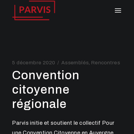
Aller
au
contenu
5 décembre 2020
Assemblés
Rencontres
Convention
citoyenne
régionale
Parvis initie et soutient le collectif Pour
une Convention Citoyenne en Auvergne